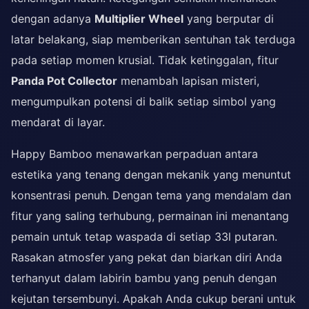
dengan adanya
Multiplier Wheel
yang berputar di
latar belakang, siap memberikan sentuhan tak terduga
pada setiap momen krusial. Tidak ketinggalan, fitur
Panda Pot Collector
menambah lapisan misteri,
mengumpulkan potensi di balik setiap simbol yang
mendarat di layar.
Happy Bamboo menawarkan perpaduan antara
estetika yang tenang dengan mekanik yang menuntut
konsentrasi penuh. Dengan tema yang mendalam dan
fitur yang saling terhubung, permainan ini menantang
pemain untuk tetap waspada di setiap 33l putaran.
Rasakan atmosfer yang pekat dan biarkan diri Anda
terhanyut dalam labirin bambu yang penuh dengan
kejutan tersembunyi. Apakah Anda cukup berani untuk