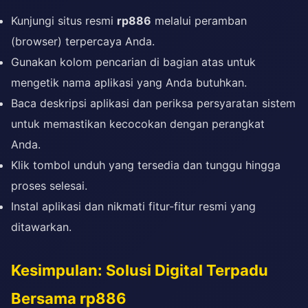
Kunjungi situs resmi
rp886
melalui peramban
(browser) terpercaya Anda.
Gunakan kolom pencarian di bagian atas untuk
mengetik nama aplikasi yang Anda butuhkan.
Baca deskripsi aplikasi dan periksa persyaratan sistem
untuk memastikan kecocokan dengan perangkat
Anda.
Klik tombol unduh yang tersedia dan tunggu hingga
proses selesai.
Instal aplikasi dan nikmati fitur-fitur resmi yang
ditawarkan.
Kesimpulan: Solusi Digital Terpadu
Bersama rp886