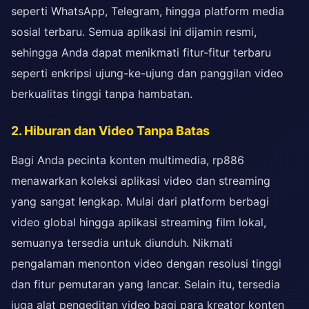
seperti WhatsApp, Telegram, hingga platform media
sosial terbaru. Semua aplikasi ini dijamin resmi,
sehingga Anda dapat menikmati fitur-fitur terbaru
seperti enkripsi ujung-ke-ujung dan panggilan video
berkualitas tinggi tanpa hambatan.
2. Hiburan dan Video Tanpa Batas
Bagi Anda pecinta konten multimedia, rp886
menawarkan koleksi aplikasi video dan streaming
yang sangat lengkap. Mulai dari platform berbagi
video global hingga aplikasi streaming film lokal,
semuanya tersedia untuk diunduh. Nikmati
pengalaman menonton video dengan resolusi tinggi
dan fitur pemutaran yang lancar. Selain itu, tersedia
juga alat pengeditan video bagi para kreator konten