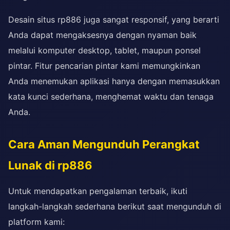
Desain situs rp886 juga sangat responsif, yang berarti
Anda dapat mengaksesnya dengan nyaman baik
melalui komputer desktop, tablet, maupun ponsel
pintar. Fitur pencarian pintar kami memungkinkan
Anda menemukan aplikasi hanya dengan memasukkan
kata kunci sederhana, menghemat waktu dan tenaga
Anda.
Cara Aman Mengunduh Perangkat
Lunak di rp886
Untuk mendapatkan pengalaman terbaik, ikuti
langkah-langkah sederhana berikut saat mengunduh di
platform kami: