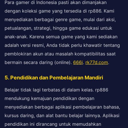
Para gamer di Indonesia pasti akan dimanjakan
dengan koleksi game yang tersedia di rp886. Kami
menyediakan berbagai genre game, mulai dari aksi,
petualangan, strategi, hingga game edukasi untuk
anak-anak. Karena semua game yang kami sediakan
adalah versi resmi, Anda tidak perlu khawatir tentang
pemblokiran akun atau masalah kompatibilitas saat
bermain secara daring (online).
666i
.
rk77d.com
.
5. Pendidikan dan Pembelajaran Mandiri
Belajar tidak lagi terbatas di dalam kelas. rp886
mendukung kemajuan pendidikan dengan
menyediakan berbagai aplikasi pembelajaran bahasa,
kursus daring, dan alat bantu belajar lainnya. Aplikasi
pendidikan ini dirancang untuk memudahkan