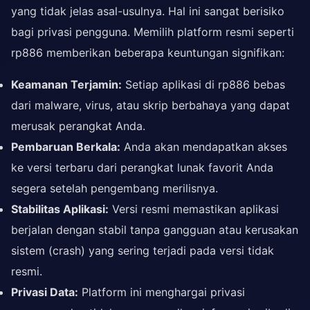
yang tidak jelas asal-usulnya. Hal ini sangat berisiko
bagi privasi pengguna. Memilih platform resmi seperti
rp886 memberikan beberapa keuntungan signifikan:
Keamanan Terjamin:
Setiap aplikasi di rp886 bebas
dari malware, virus, atau skrip berbahaya yang dapat
merusak perangkat Anda.
Pembaruan Berkala:
Anda akan mendapatkan akses
ke versi terbaru dari perangkat lunak favorit Anda
segera setelah pengembang merilisnya.
Stabilitas Aplikasi:
Versi resmi memastikan aplikasi
berjalan dengan stabil tanpa gangguan atau kerusakan
sistem (crash) yang sering terjadi pada versi tidak
resmi.
Privasi Data:
Platform ini menghargai privasi