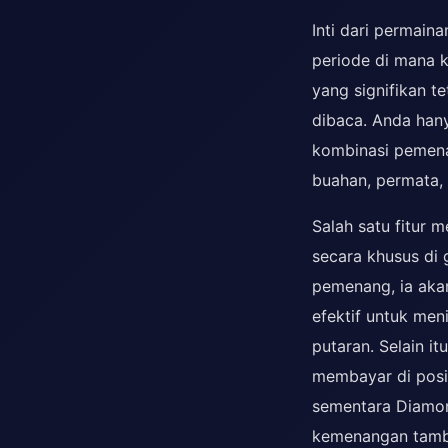
Inti dari permain
periode di mana 
yang signifikan 
dibaca. Anda han
kombinasi pemena
buahan, permata,
Salah satu fitur 
secara khusus di 
pemenang, ia akan
efektif untuk me
putaran. Selain i
membayar di posi
sementara Diamond
kemenangan tamba