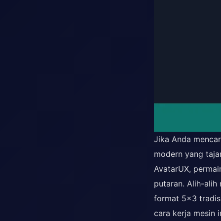
Jika Anda mencar
modern yang taja
AvatarUX, permain
putaran. Alih-ali
format 5×3 tradi
cara kerja mesin