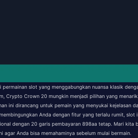
i permainan slot yang menggabungkan nuansa klasik deng
m, Crypto Crown 20 mungkin menjadi pilihan yang menarik.
an ini dirancang untuk pemain yang menyukai kejelasan da
h membingungkan Anda dengan fitur yang terlalu rumit, slot
sional dengan 20 garis pembayaran 898aa tetap. Mari kita
 ini agar Anda bisa memahaminya sebelum mulai bermain.