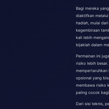
Bagi mereka yang 
diaktifkan melal
hadiah, mulai dar
kegembiraan tamba
kali lebih mengan
bijaklah dalam me
Permainan ini ju
risiko lebih besa
mempertaruhkan ha
opsional yang bi
membawa risiko ke
paling cocok bagi
Dari sisi teknis,