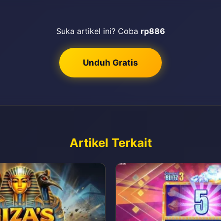
Suka artikel ini? Coba
rp886
Unduh Gratis
Artikel Terkait