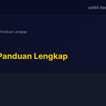
rp886 Re
 Panduan Lengkap
Panduan Lengkap