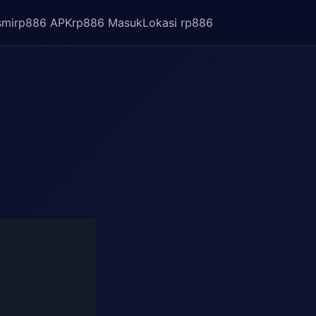
smi
rp886 APK
rp886 Masuk
Lokasi rp886