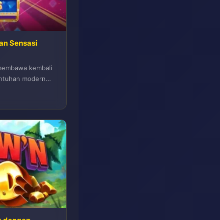
an Sensasi
 membawa kembali
entuhan modern
...